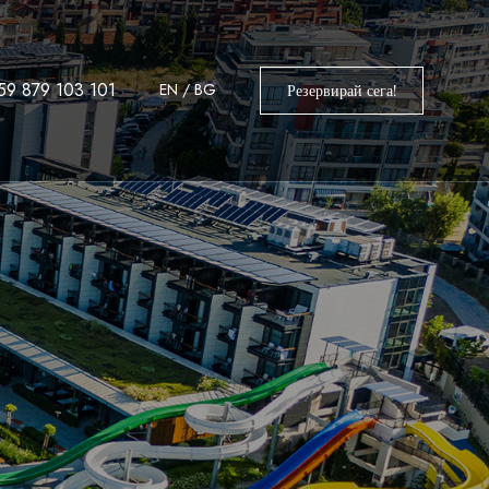
59 879 103 101
EN
/
BG
Резервирай сега!