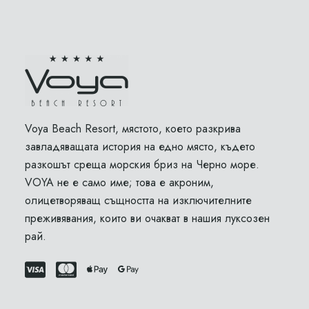
Voya Beach Resort, мястото, което разкрива
завладяващата история на едно място, където
разкошът среща морския бриз на Черно море.
VOYA не е само име; това е акроним,
олицетворяващ същността на изключителните
преживявания, които ви очакват в нашия луксозен
рай.