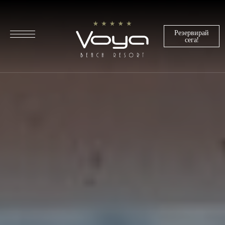
Резервирай
сега!